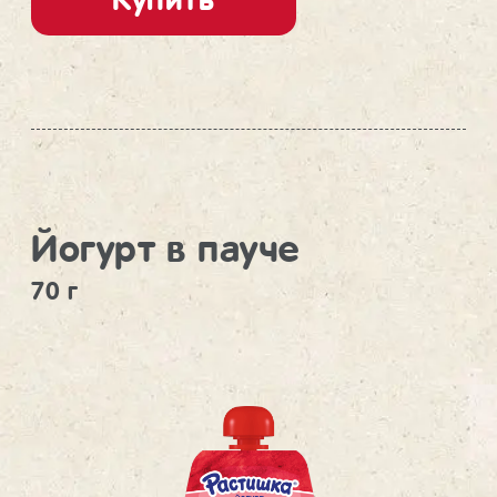
Йогурт в пауче
70 г