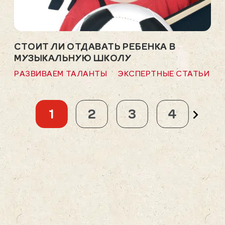
СТОИТ ЛИ ОТДАВАТЬ РЕБЕНКА В
РА
МУЗЫКАЛЬНУЮ ШКОЛУ
ДЕ
РАЗВИВАЕМ ТАЛАНТЫ
ЭКСПЕРТНЫЕ СТАТЬИ
РА
1
2
3
4