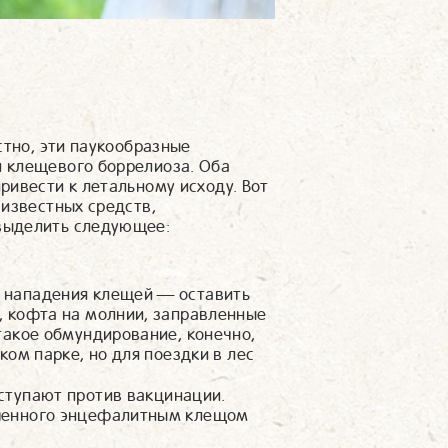
стно, эти паукообразные
 клещевого боррелиоза. Оба
ривести к летальному исходу. Вот
 известных средств,
выделить следующее:
т нападения клещей — оставить
, кофта на молнии, заправленные
такое обмундирование, конечно,
ком парке, но для поездки в лес
ступают против вакцинации.
ушенного энцефалитным клещом