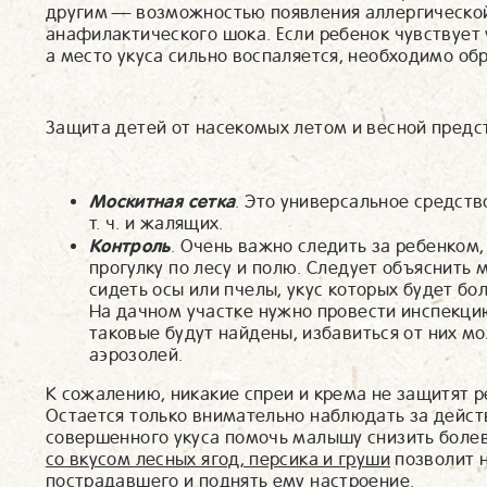
другим — возможностью появления аллергической 
анафилактического шока. Если ребенок чувствует
а место укуса сильно воспаляется, необходимо обр
Защита детей от насекомых летом и весной пред
Москитная сетка
. Это универсальное средств
т. ч. и жалящих.
Контроль
. Очень важно следить за ребенком
прогулку по лесу и полю. Следует объяснить 
сидеть осы или пчелы, укус которых будет б
На дачном участке нужно провести инспекцию
таковые будут найдены, избавиться от них 
аэрозолей.
К сожалению, никакие спреи и крема не защитят р
Остается только внимательно наблюдать за дейст
совершенного укуса помочь малышу снизить бол
со вкусом лесных ягод, персика и груши
позволит 
пострадавшего и поднять ему настроение.