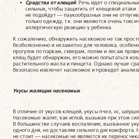
Средства от клещей
. Речь идет о специальны
сильных, чтобы защитить от клещевой атаки.
не подойдут — паукообразных они не отпуги
только одежду, т.к. они являются очень токс
аллергическую реакцию у ребенка.
К сожалению, обнаружить насекомое не так прост
безболезненно и незаметно для человека, особен
прогулок по паркам, скверам, полям и лесам прове
клещ будет обнаружен, его можно попытаться из
растительного масла и пинцета. Однако лучше сра
безопасно извлечет насекомое и проведет анализ
Укусы жалящих насекомых
В отличие от укусов клещей, укусы пчел, ос, шер
Насекомые жалят, как иглой, вызывая при этом с
В большинстве случаев воспаление, вызванное ук
одного дня, не доставляя сильного дискомфорта. 
не стоит — насекомые не являются их переносчик