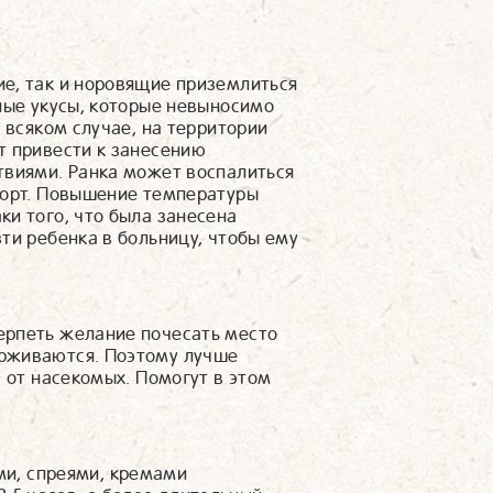
е, так и норовящие приземлиться
ные укусы, которые невыносимо
 всяком случае, на территории
т привести к занесению
твиями. Ранка может воспалиться
форт. Повышение температуры
и того, что была занесена
ти ребенка в больницу, чтобы ему
ерпеть желание почесать место
рживаются. Поэтому лучше
а от насекомых. Помогут в этом
ми, спреями, кремами