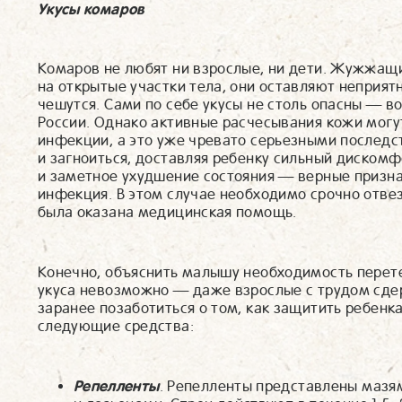
Укусы комаров
Комаров не любят ни взрослые, ни дети. Жужжащи
на открытые участки тела, они оставляют неприят
чешутся. Сами по себе укусы не столь опасны — во
России. Однако активные расчесывания кожи могу
инфекции, а это уже чревато серьезными последс
и загноиться, доставляя ребенку сильный диском
и заметное ухудшение состояния — верные признак
инфекция. В этом случае необходимо срочно отвез
была оказана медицинская помощь.
Конечно, объяснить малышу необходимость перет
укуса невозможно — даже взрослые с трудом сде
заранее позаботиться о том, как защитить ребенк
следующие средства:
Репелленты
. Репелленты представлены мазя