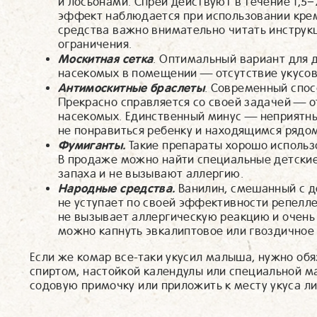
и лосьонами. Спреи действуют в течение 1,5−
эффект наблюдается при использовании крем
средства важно внимательно читать инструк
ограничения.
Москитная сетка
. Оптимальный вариант для 
насекомых в помещении — отсутствие укусов 
Антимоскитные браслеты
. Современный спос
Прекрасно справляется со своей задачей — о
насекомых. Единственный минус — неприятны
не понравиться ребенку и находящимся рядо
Фумиганты.
Такие препараты хорошо использ
В продаже можно найти специальные детски
запаха и не вызывают аллергию.
Народные средства.
Ванилин, смешанный с д
не уступает по своей эффективности репелле
не вызывает аллергическую реакцию и очень 
можно капнуть эвкалиптовое или гвоздичное
Если же комар все-таки укусил малыша, нужно обя
спиртом, настойкой календулы или специальной м
содовую примочку или приложить к месту укуса л