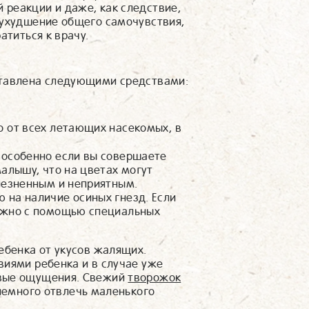
реакции и даже, как следствие,
 ухудшение общего самочувствия,
атиться к врачу.
ставлена следующими средствами:
о от всех летающих насекомых, в
, особенно если вы совершаете
малышу, что на цветах могут
олезненным и неприятным.
 на наличие осиных гнезд. Если
можно с помощью специальных
ебенка от укусов жалящих.
виями ребенка и в случае уже
евые ощущения. Свежий
творожок
немного отвлечь маленького