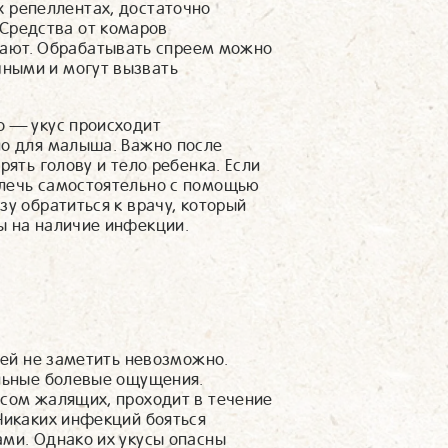
х репеллентах, достаточно
 Средства от комаров
вают. Обрабатывать спреем можно
ичными и могут вызвать
о — укус происходит
но для малыша. Важно после
рять голову и тело ребенка. Если
влечь самостоятельно с помощью
зу обратиться к врачу, который
ы на наличие инфекции.
шней не заметить невозможно.
ильные болевые ощущения.
усом жалящих, проходит в течение
Никаких инфекций бояться
ами. Однако их укусы опасны