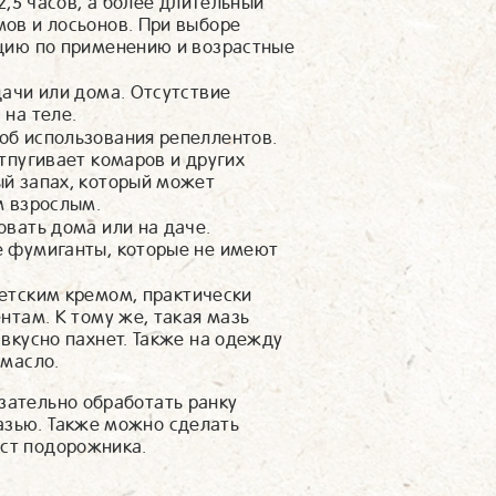
2,5 часов, а более длительный
ов и лосьонов. При выборе
цию по применению и возрастные
дачи или дома. Отсутствие
на теле.
об использования репеллентов.
тпугивает комаров и других
й запах, который может
м взрослым.
овать дома или на даче.
е фумиганты, которые не имеют
етским кремом, практически
нтам. К тому же, такая мазь
вкусно пахнет. Также на одежду
 масло.
зательно обработать ранку
азью. Также можно сделать
ист подорожника.