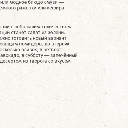
т или модное блюдо смузи —
немного ряженки или кефира.
тании с небольшим количеством
ии станет салат из зелени,
жно готовить новый вариант
м овощам помидоры, во вторник —
есколько оливок, в четверг —
 авокадо, в субботу — запечённый
 десертом из
творога со вкусом