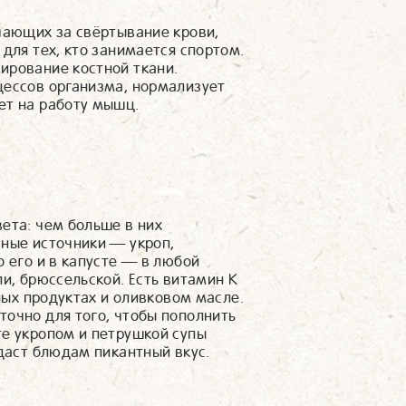
чающих за свёртывание крови,
для тех, кто занимается спортом.
ирование костной ткани.
цессов организма, нормализует
ет на работу мышц.
ета: чем больше в них
вные источники — укроп,
о его и в капусте — в любой
и, брюссельской. Есть витамин К
чных продуктах и оливковом масле.
точно для того, чтобы пополнить
те укропом и петрушкой супы
идаст блюдам пикантный вкус.