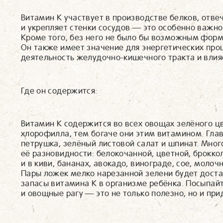
Витамин К участвует в производстве белков, отве
и укрепляет стенки сосудов — это особенно важно 
Кроме того, без него не было бы возможным форм
Он также имеет значение для энергетических про
деятельность желудочно-кишечного тракта и влия
Где он содержится:
Витамин К содержится во всех овощах зелёного цв
хлорофилла, тем богаче они этим витамином. Гла
петрушка, зелёный листовой салат и шпинат. Мног
её разновидности: белокочанной, цветной, броккол
и в киви, бананах, авокадо, винограде, сое, моло
Пары ложек мелко нарезанной зелени будет доста
запасы витамина К в организме ребёнка. Посыпай
и овощные рагу — это не только полезно, но и пр