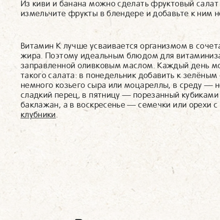
Из киви и банана можно сделать фруктовый сала
измельчите фрукты в блендере и добавьте к ним 
Витамин К лучше усваивается организмом в соче
жира. Поэтому идеальным блюдом для витаминизац
заправленной оливковым маслом. Каждый день мо
такого салата: в понедельник добавить к зелёны
немного козьего сыра или моцареллы, в среду — н
сладкий перец, в пятницу — порезанный кубиками
баклажан, а в воскресенье — семечки или орехи с
клубники
.